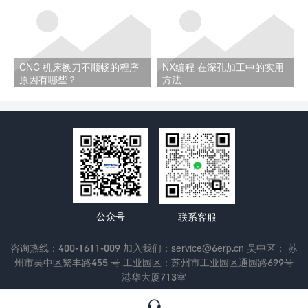
CNC 机床换刀不顺畅的程序
NX编程 在深孔加工中的实用
原因有哪些？
方法
公众号
联系客服
咨询热线：400-1611-009 加入我们：service@6erp.cn 吴中区： 苏
州市吴中区繁丰路455 号 工业园区：苏州市工业园区通园路699号
港华大厦713室
Copyright © 2022 苏州通商软件科技有限公司
苏ICP备13047433
