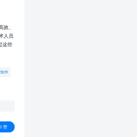
高效、
术人员
过这些
程软件
0
赞