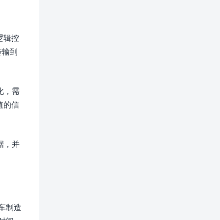
逻辑控
传输到
化，需
值的信
据，并
车制造