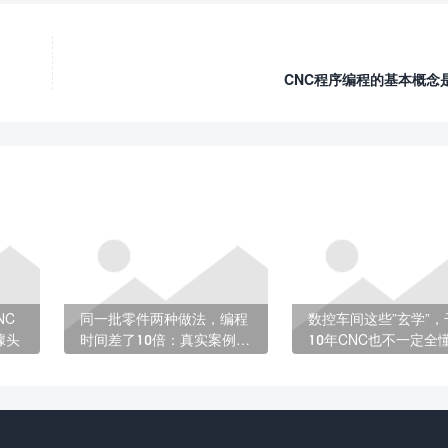
CNC程序编程的基本概念
NC
同一批零件两种做法，编程
数控车间这些”玄学”，
噱头
时间差了10倍：真实案例对
10年CNC也不一定全
比