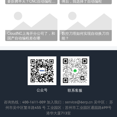
要折腾半天？CNC自动编程帮
傅后，我选择了自动编程
你省时间
CloudNC上海开分公司了，和
数控刀塔如何实现自动换刀功
国产自动编程差在哪
能？
公众号
联系客服
咨询热线：400-1611-009 加入我们：service@6erp.cn 吴中区： 苏
州市吴中区繁丰路455 号 工业园区：苏州市工业园区通园路699号
港华大厦713室