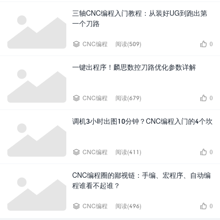
三轴CNC编程入门教程：从装好UG到跑出第
一个刀路


CNC编程
阅读(509)
0
一键出程序！麟思数控刀路优化参数详解


CNC编程
阅读(679)
0
调机3小时出图10分钟？CNC编程入门的4个坎


CNC编程
阅读(411)
0
CNC编程圈的鄙视链：手编、宏程序、自动编
程谁看不起谁？


CNC编程
阅读(496)
0