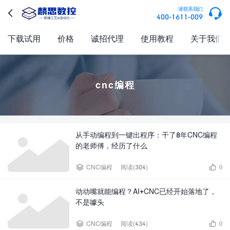

请联系我们

400-1611-009
下载试用
价格
诚招代理
使用教程
关于我们
cnc编程
从手动编程到一键出程序：干了8年CNC编程
的老师傅，经历了什么


CNC编程
阅读(304)
0
动动嘴就能编程？AI+CNC已经开始落地了，
不是噱头


CNC编程
阅读(434)
0