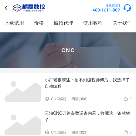

请联系我们

400-1611-009
下载试用
价格
诚招代理
使用教程
关于我们
CNC
小厂老板亲述：招不到编程师傅后，我选择了
自动编程


CNC编程
阅读(358)
0
三轴CNC刀路参数调参内幕，收藏这一篇就够
了


CNC编程
阅读(323)
0