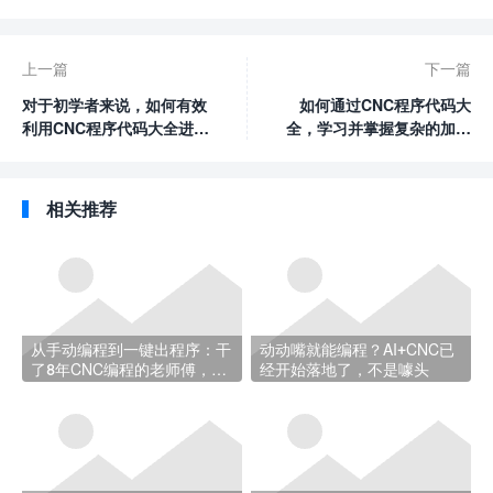
上一篇
下一篇
对于初学者来说，如何有效
如何通过CNC程序代码大
利用CNC程序代码大全进行
全，学习并掌握复杂的加工
学习和实践？
技巧？
相关推荐
从手动编程到一键出程序：干
动动嘴就能编程？AI+CNC已
了8年CNC编程的老师傅，经
经开始落地了，不是噱头
历了什么