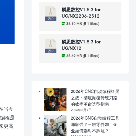
麟思数控V1.5.3 for
UG/NX2206-2512
36.10 MB
1 file(s)
麟思数控V1.5.3 for
UG/NX12
35.69 MB
1 file(s)
2026年CNC自动编程终局
之战：彻底颠覆传统刀路
的效率革命选型指南
在当今
2026年8月7日
动编程是
2026年CNC自动编程工具
哪家强？三轴零件加工企
来更高
业如何选对不踩坑？
。