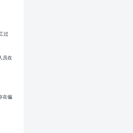
工过
人员在
存在偏