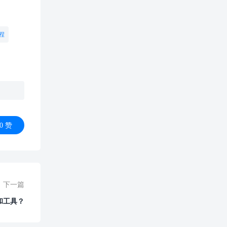
程
0
赞
下一篇
和工具？