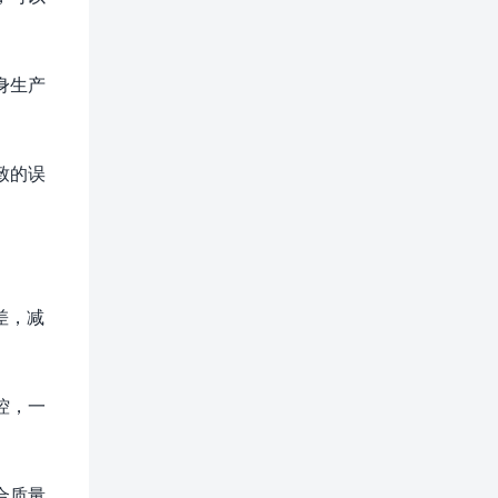
身生产
致的误
差，减
控，一
合质量