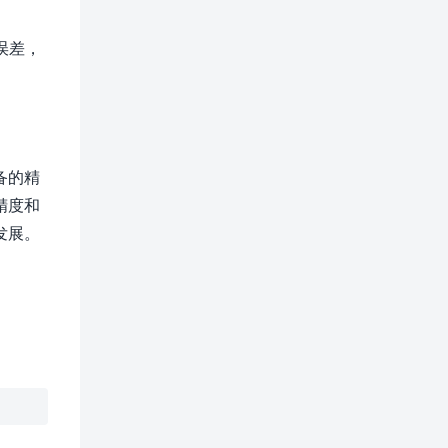
误差，
备的精
精度和
发展。