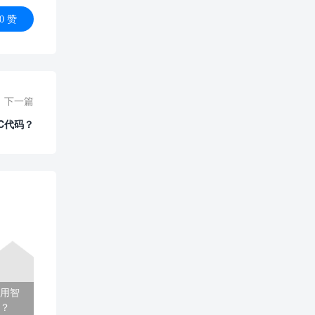
0
赞
下一篇
C代码？
用智
？