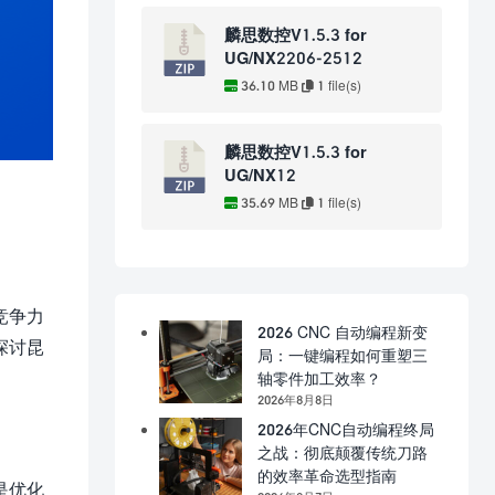
麟思数控V1.5.3 for
UG/NX2206-2512
36.10 MB
1 file(s)
麟思数控V1.5.3 for
UG/NX12
35.69 MB
1 file(s)
竞争力
2026 CNC 自动编程新变
探讨昆
局：一键编程如何重塑三
轴零件加工效率？
2026年8月8日
2026年CNC自动编程终局
之战：彻底颠覆传统刀路
的效率革命选型指南
是优化