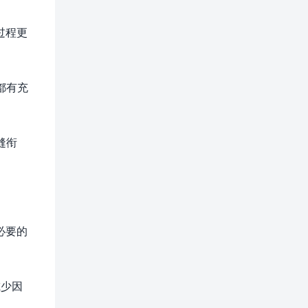
过程更
都有充
缝衔
必要的
减少因