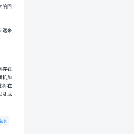
大的回
长远来
均存在
而机加
化将在
以及成
差表