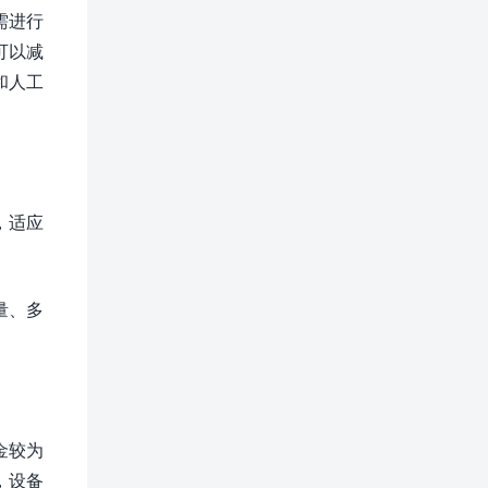
需进行
可以减
和人工
，适应
量、多
金较为
，设备