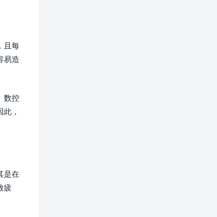
，且每
容易造
。数控
因此，
其是在
致疲