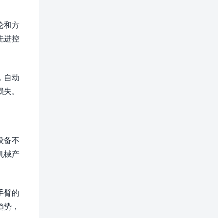
论和方
先进控
，自动
损失。
设备不
机械产
手臂的
趋势，