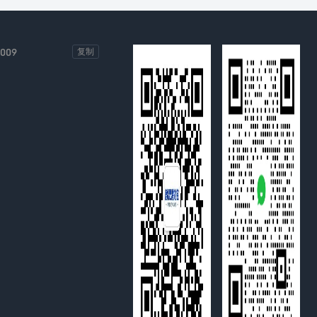
-009
复制