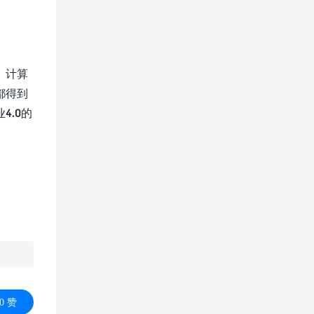
、计算
都得到
.0的
0
赞