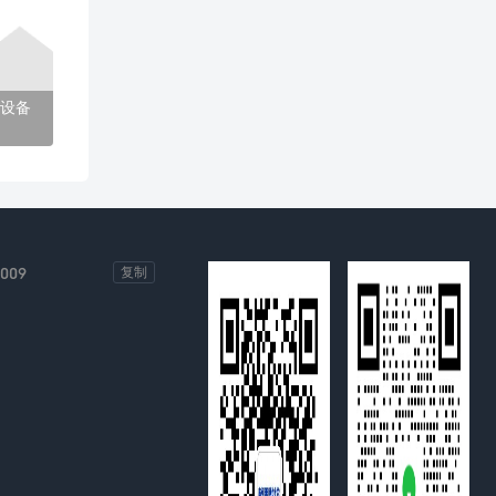
设备
-009
复制