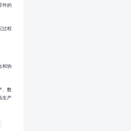
零件的
配过程
合和协
产、数
高生产