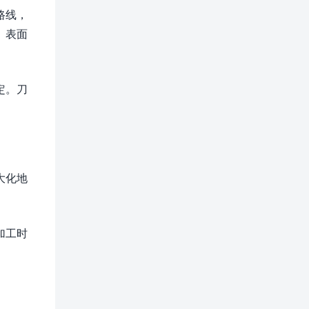
路线，
、表面
定。刀
大化地
加工时