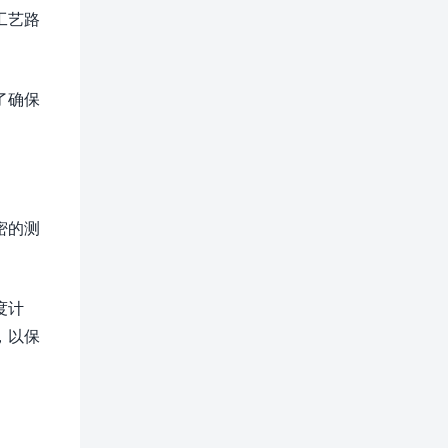
工艺路
了确保
密的测
度计
，以保