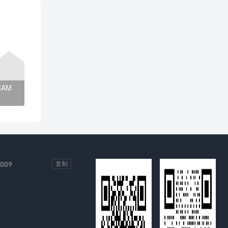
AM
-009
复制