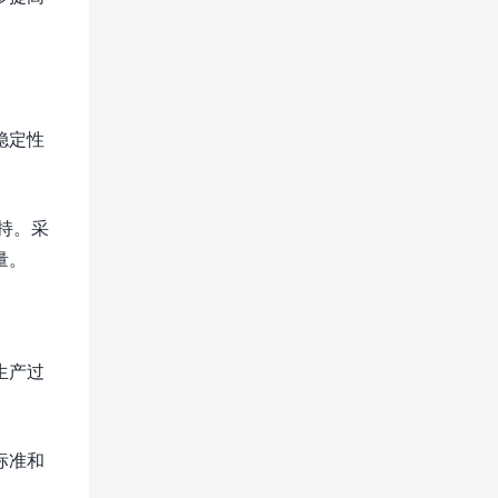
稳定性
持。采
量。
生产过
标准和