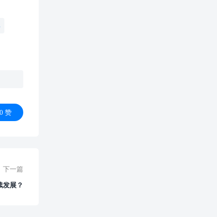
单
0
赞
下一篇
续发展？