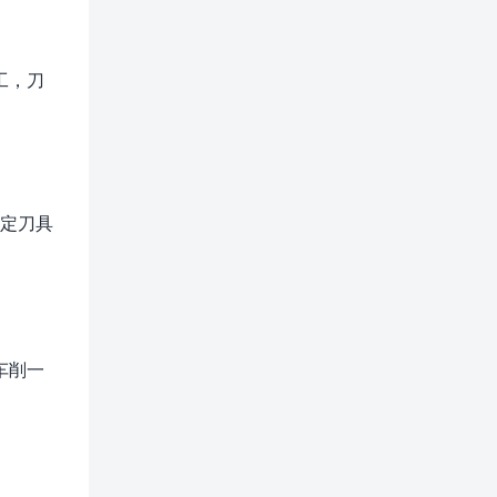
工，刀
确定刀具
车削一