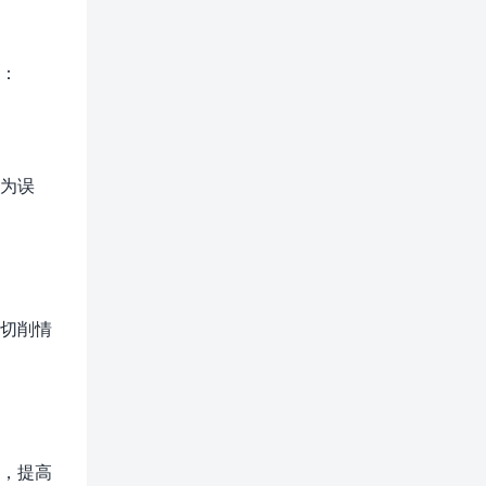
略：
人为误
的切削情
间，提高