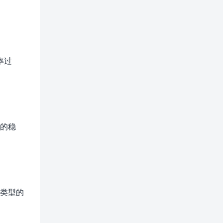
率过
程的稳
同类型的