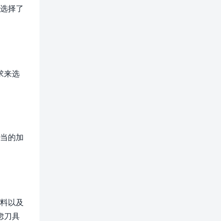
果选择了
求来选
适当的加
材料以及
虑刀具