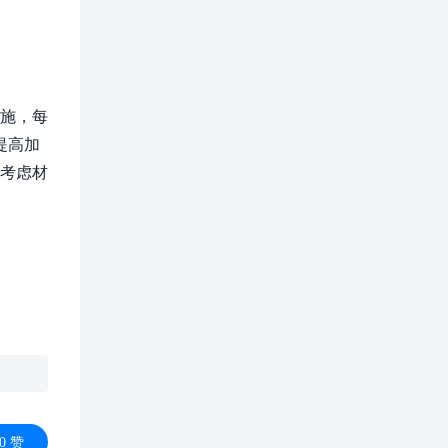
实施，每
提高加
合考虑材
0
赞