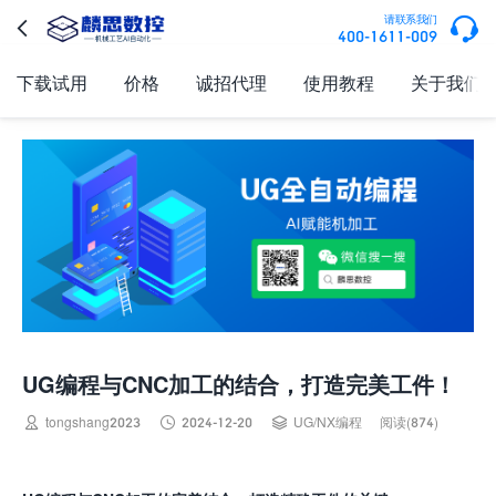

请联系我们

400-1611-009
下载试用
价格
诚招代理
使用教程
关于我们
UG编程与CNC加工的结合，打造完美工件！



tongshang2023
2024-12-20
UG/NX编程
阅读(874)