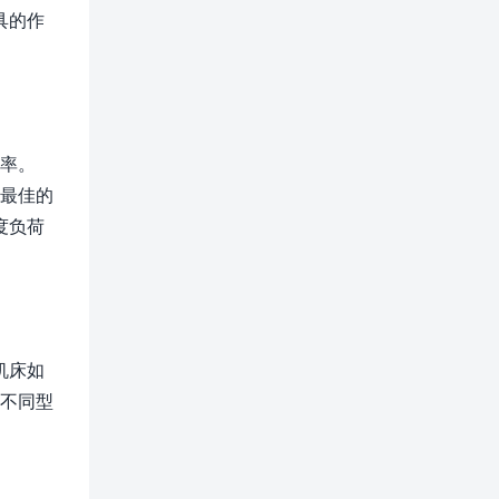
具的作
效率。
到最佳的
度负荷
机床如
的不同型