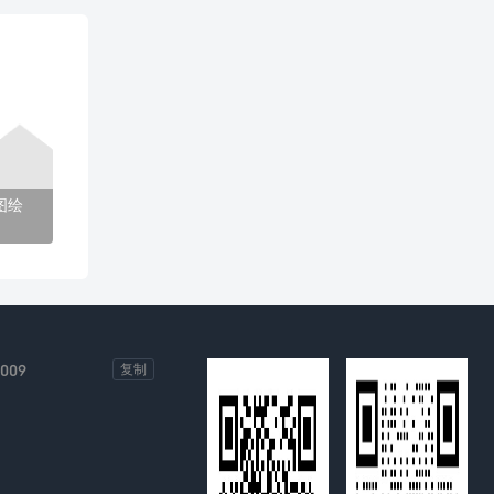
图绘
-009
复制