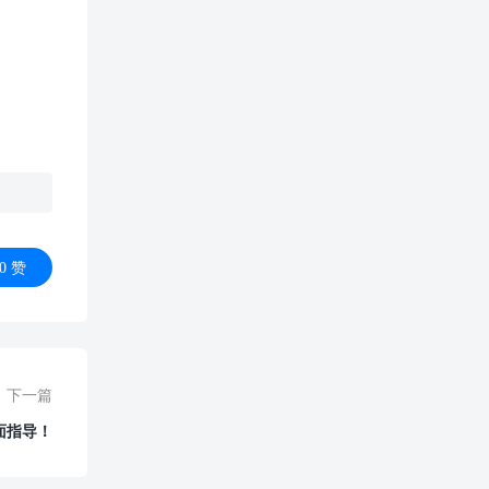
0
赞
下一篇
面指导！