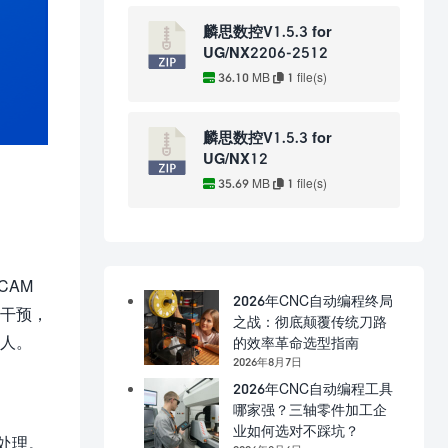
麟思数控V1.5.3 for
UG/NX2206-2512
36.10 MB
1 file(s)
麟思数控V1.5.3 for
UG/NX12
35.69 MB
1 file(s)
CAM
2026年CNC自动编程终局
工干预，
之战：彻底颠覆传统刀路
达人。
的效率革命选型指南
2026年8月7日
2026年CNC自动编程工具
哪家强？三轴零件加工企
业如何选对不踩坑？
处理。