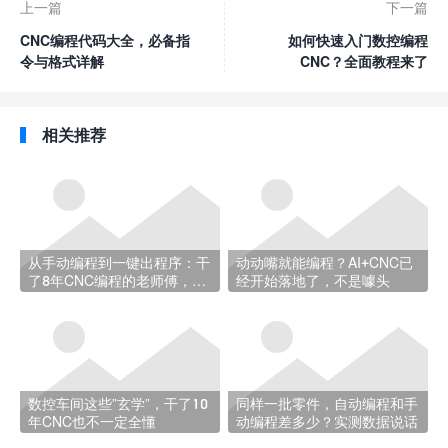
上一篇
下一篇
CNC编程代码大全，必备指
如何快速入门数控编程
令与格式详解
CNC？全面教程来了
相关推荐
从手动编程到一键出程序：干
动动嘴就能编程？AI+CNC已
了8年CNC编程的老师傅，经
经开始落地了，不是噱头
历了什么
数控车间这些”玄学”，干了10
同样一批零件，自动编程和手
年CNC也不一定全懂
动编程差多少？实测数据说话