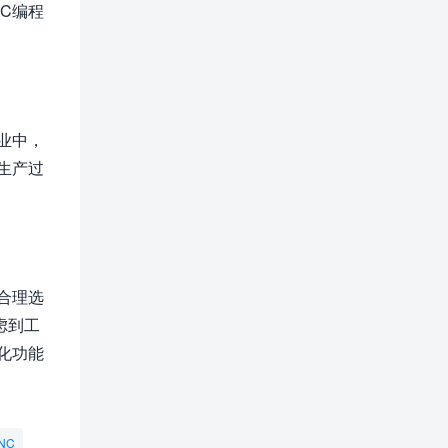
C编程
业中，
生产过
合理选
虑到工
化功能
NC