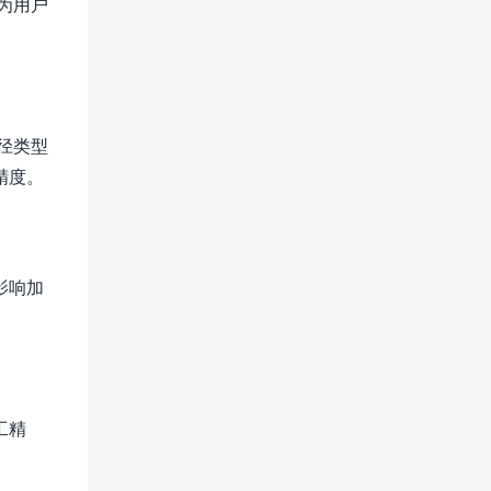
为用户
径类型
精度。
影响加
工精