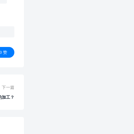
0
赞
下一篇
的加工？