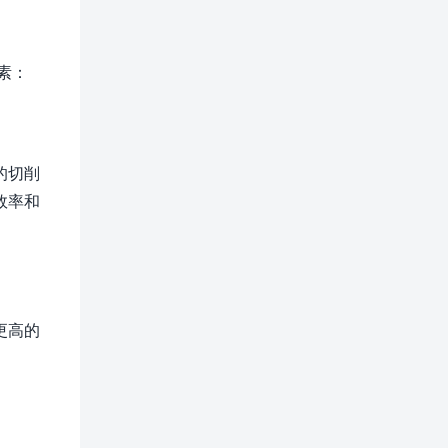
素：
的切削
效率和
更高的