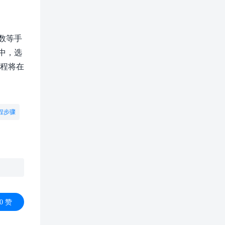
数等手
中，选
编程将在
程步骤
0
赞