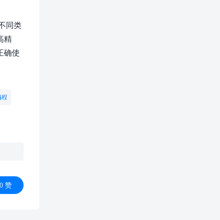
不同类
高精
正确使
编程
0
赞