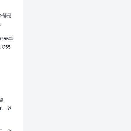
令都是
。
G55等
G55
点
系，这