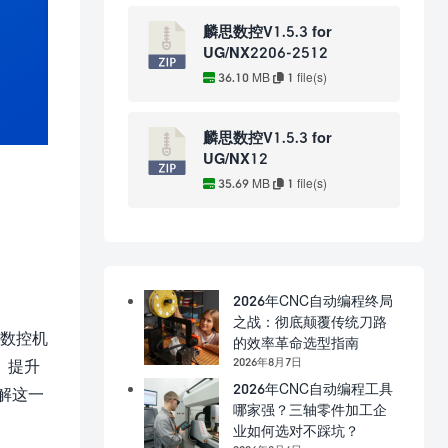
麟思数控V1.5.3 for
UG/NX2206-2512
36.10 MB
1 file(s)
麟思数控V1.5.3 for
UG/NX12
35.69 MB
1 file(s)
2026年CNC自动编程终局
之战：彻底颠覆传统刀路
的数控机
的效率革命选型指南
2026年8月7日
、提升
2026年CNC自动编程工具
解这一
哪家强？三轴零件加工企
业如何选对不踩坑？