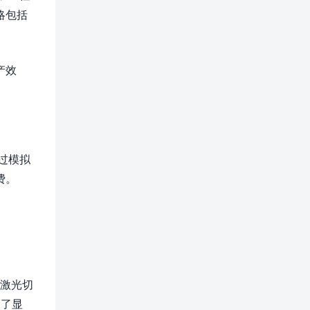
略包括
产效
过模拟
费。
于激光切
到了显