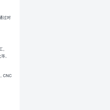
通过对
工。
化等。
，CNC