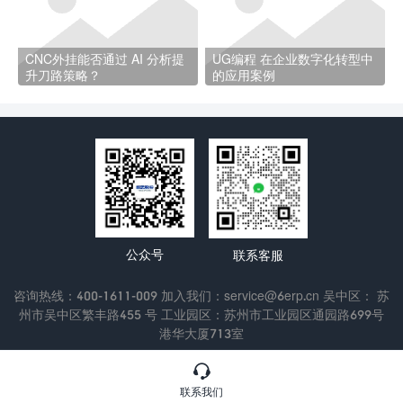
CNC外挂能否通过 AI 分析提
UG编程 在企业数字化转型中
升刀路策略？
的应用案例
公众号
联系客服
咨询热线：400-1611-009 加入我们：service@6erp.cn 吴中区： 苏
州市吴中区繁丰路455 号 工业园区：苏州市工业园区通园路699号
港华大厦713室
Copyright © 2022 苏州通商软件科技有限公司
苏ICP备13047433

号-3
联系我们