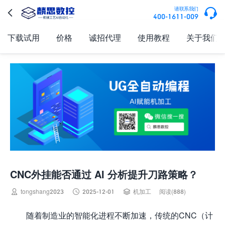

请联系我们

400-1611-009
下载试用
价格
诚招代理
使用教程
关于我们
CNC外挂能否通过 AI 分析提升刀路策略？



tongshang2023
2025-12-01
机加工
阅读(888)
随着制造业的智能化进程不断加速，传统的CNC（计