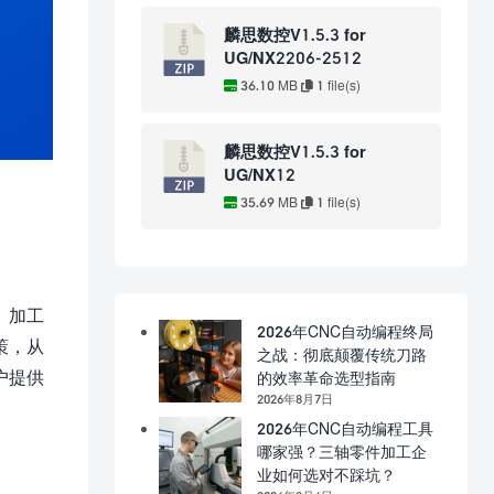
麟思数控V1.5.3 for
UG/NX2206-2512
36.10 MB
1 file(s)
麟思数控V1.5.3 for
UG/NX12
35.69 MB
1 file(s)
、加工
2026年CNC自动编程终局
策，从
之战：彻底颠覆传统刀路
户提供
的效率革命选型指南
2026年8月7日
2026年CNC自动编程工具
哪家强？三轴零件加工企
业如何选对不踩坑？