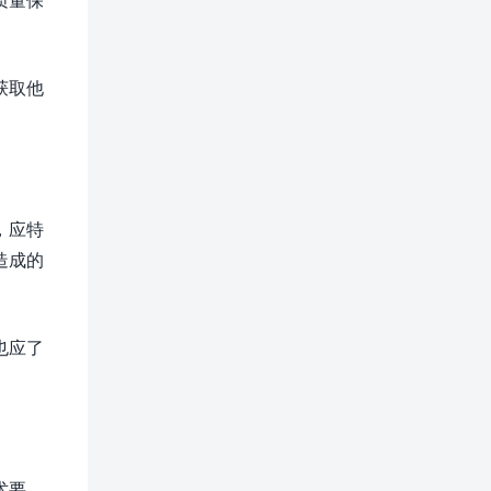
获取他
，应特
造成的
也应了
术要