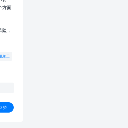
个方面
风险，
。
孔加工
0
赞