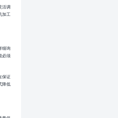
灵活调
机加工
详细询
能必须
在保证
式降低
质量保