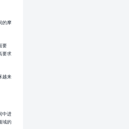
间的摩
面要
高要求
床越来
间中进
领域的