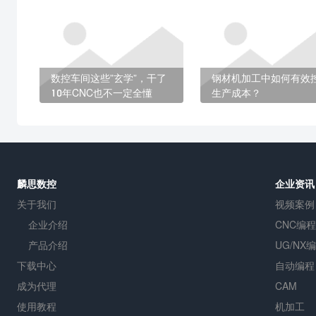
数控车间这些”玄学”，干了
钢材机加工中如何有效
10年CNC也不一定全懂
生产成本？
麟思数控
企业资讯
关于我们
视频案例
企业介绍
CNC编程
产品介绍
UG/NX
下载中心
自动编程
成为代理
CAM
使用教程
机加工