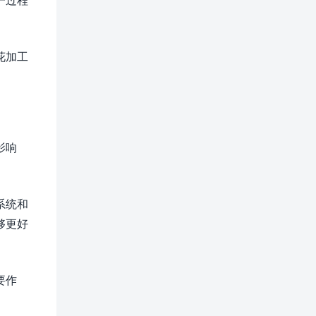
。
花加工
影响
系统和
够更好
要作