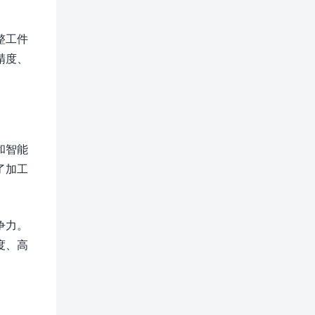
整工件
精度、
和智能
了加工
争力。
度、高