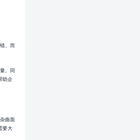
出错。而
作量。同
帮助企
复杂曲面
需要大