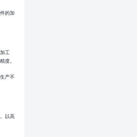
部件的加
的加工
件精度。
在生产不
具。以高