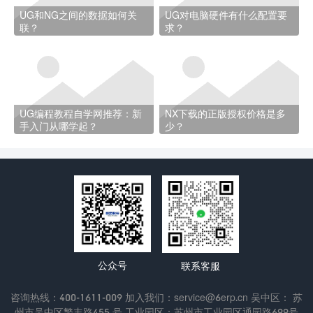
UG和NG之间的数据如何关
UG对电脑硬件有什么配置要
联？
求？
UG编程教程自学网推荐：新
NX下载的正版授权价格是多
手入门从哪学起？
少？
公众号
联系客服
咨询热线：400-1611-009 加入我们：service@6erp.cn 吴中区： 苏
州市吴中区繁丰路455 号 工业园区：苏州市工业园区通园路699号