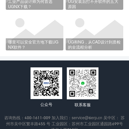
工业产品设计师为何首选
UG安装后打不开软件的五大
UGNX下载？
原因
哪里可以安全官方地下载UG
UG和NG，从CAD设计到质检
NX软件？
的全流程分析
公众号
联系客服
咨询热线：400-1611-009 加入我们：service@6erp.cn 吴中区： 苏
州市吴中区繁丰路455 号 工业园区：苏州市工业园区通园路699号