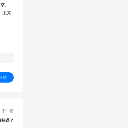
航空、
，未来
0
赞
下一篇
程错误？