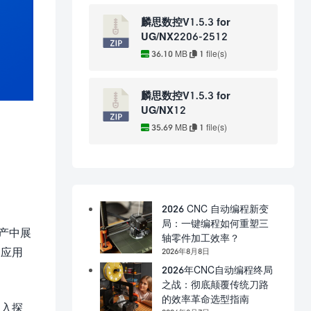
麟思数控V1.5.3 for
UG/NX2206-2512
36.10 MB
1 file(s)
麟思数控V1.5.3 for
UG/NX12
35.69 MB
1 file(s)
2026 CNC 自动编程新变
局：一键编程如何重塑三
产中展
轴零件加工效率？
的应用
2026年8月8日
2026年CNC自动编程终局
之战：彻底颠覆传统刀路
的效率革命选型指南
深入探