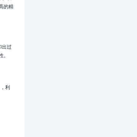
高的精
印出过
性。
如，利