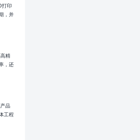
D打印
期，并
持高精
率，还
化产品
体工程