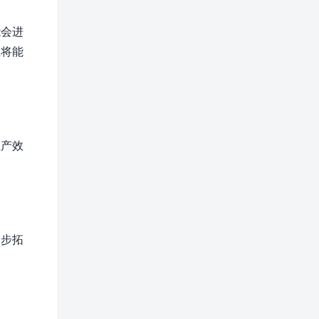
能会进
业将能
生产效
一步拓