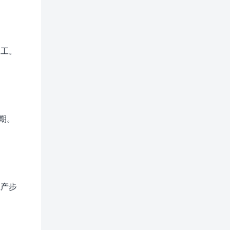
加工。
。
期。
生产步