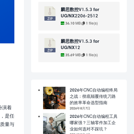
麟思数控V1.5.3 for
UG/NX2206-2512
36.10 MB
1 file(s)
麟思数控V1.5.3 for
UG/NX12
35.69 MB
1 file(s)
2026年CNC自动编程终局
之战：彻底颠覆传统刀路
的效率革命选型指南
扮演着
2026年8月7日
令，是任
2026年CNC自动编程工具
哪家强？三轴零件加工企
的质量与
业如何选对不踩坑？