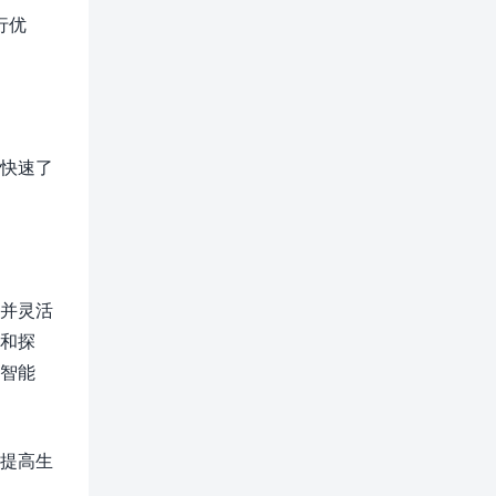
行优
，快速了
习并灵活
践和探
多智能
中提高生