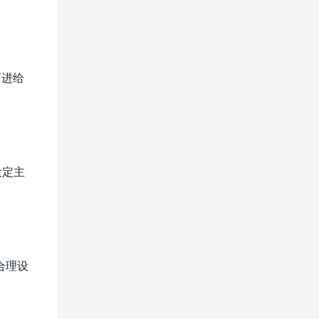
而进给
设定主
合理设