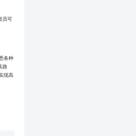
程员可
悉各种
具路
实现高