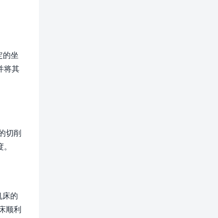
定的坐
并将其
的切削
度。
机床的
床顺利