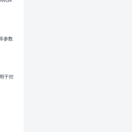
等参数
。
用于控