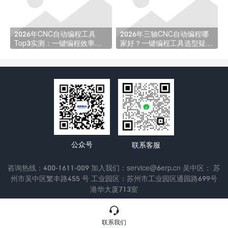
2026年CNC自动编程工具
2026年三轴CNC自动编程哪
Top3实测：一键编程效率选
家好？一键编程工具选型疑问
型指南
全解析
公众号
联系客服
咨询热线：400-1611-009 加入我们：service@6erp.cn 吴中区： 苏
州市吴中区繁丰路455 号 工业园区：苏州市工业园区通园路699号
港华大厦713室
Copyright © 2022 苏州通商软件科技有限公司
苏ICP备13047433

号-3
联系我们