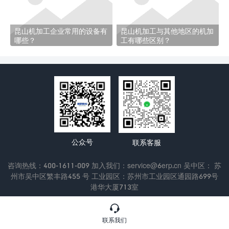
昆山机加工企业常用的设备有
昆山机加工与其他地区的机加
哪些？
工有哪些区别？
公众号
联系客服
咨询热线：400-1611-009 加入我们：service@6erp.cn 吴中区： 苏
州市吴中区繁丰路455 号 工业园区：苏州市工业园区通园路699号
港华大厦713室
Copyright © 2022 苏州通商软件科技有限公司
苏ICP备13047433

号-3
联系我们