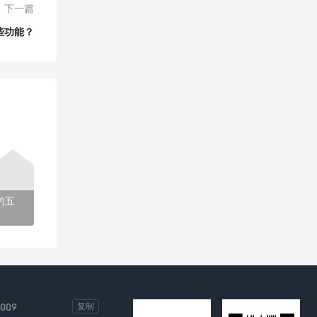
下一篇
些功能？
的五
-009
复制