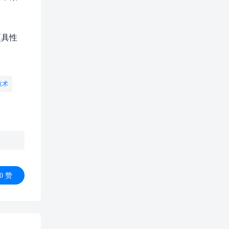
更具性
技术
0
赞