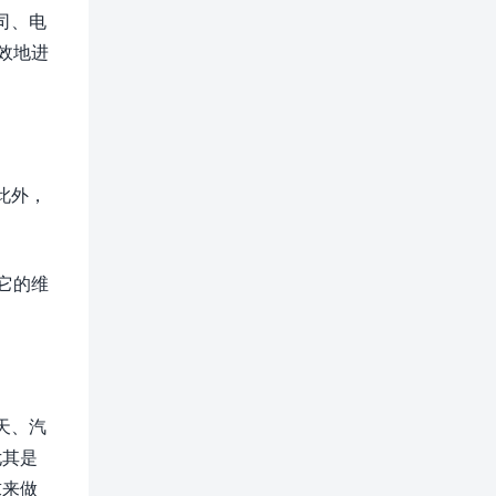
司、电
高效地进
此外，
。它的维
天、汽
尤其是
求来做