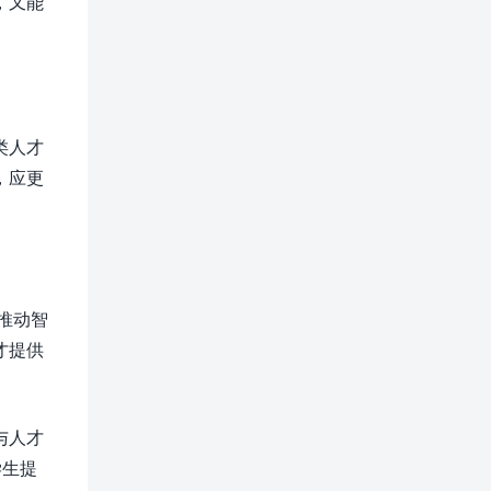
，又能
类人才
，应更
推动智
才提供
与人才
学生提