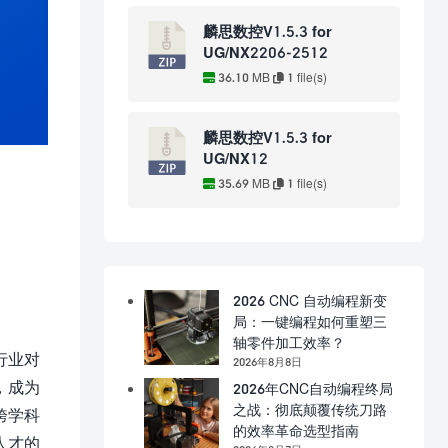
麟思数控V1.5.3 for
UG/NX2206-2512
36.10 MB
1 file(s)
麟思数控V1.5.3 for
UG/NX12
35.69 MB
1 file(s)
2026 CNC 自动编程新变
局：一键编程如何重塑三
轴零件加工效率？
行业对
2026年8月8日
，成为
2026年CNC自动编程终局
之战：彻底颠覆传统刀路
跨学科
的效率革命选型指南
人才的