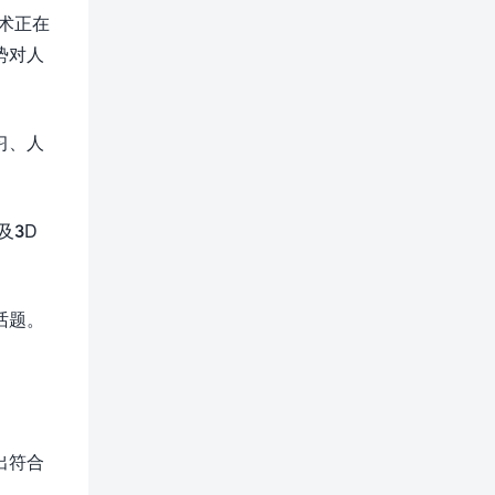
术正在
势对人
习、人
及3D
话题。
出符合