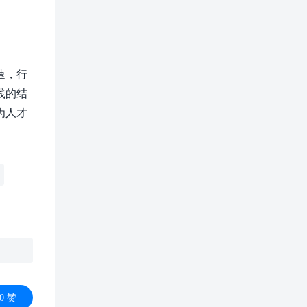
速，行
践的结
为人才
0
赞