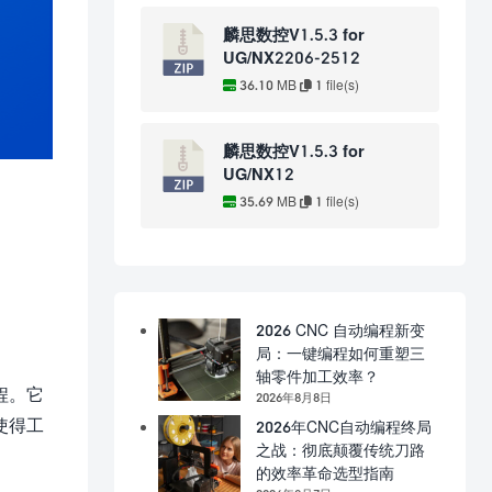
麟思数控V1.5.3 for
UG/NX2206-2512
36.10 MB
1 file(s)
麟思数控V1.5.3 for
UG/NX12
35.69 MB
1 file(s)
2026 CNC 自动编程新变
局：一键编程如何重塑三
轴零件加工效率？
程。它
2026年8月8日
使得工
2026年CNC自动编程终局
之战：彻底颠覆传统刀路
的效率革命选型指南