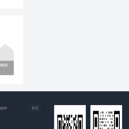
钢材
-009
复制