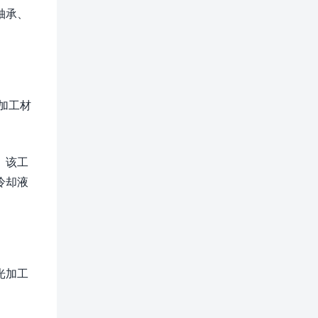
轴承、
加工材
。该工
冷却液
光加工