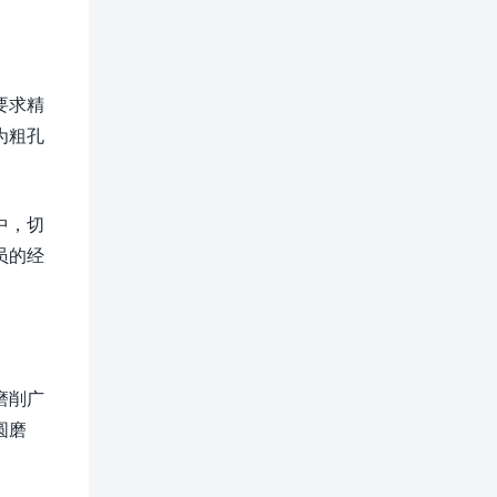
要求精
为粗孔
中，切
员的经
磨削广
圆磨