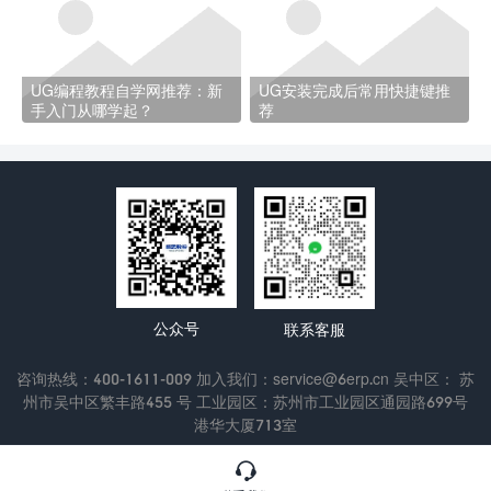
UG编程教程自学网推荐：新
UG安装完成后常用快捷键推
手入门从哪学起？
荐
公众号
联系客服
咨询热线：400-1611-009 加入我们：service@6erp.cn 吴中区： 苏
州市吴中区繁丰路455 号 工业园区：苏州市工业园区通园路699号
港华大厦713室
Copyright © 2022 苏州通商软件科技有限公司
苏ICP备13047433

号-3