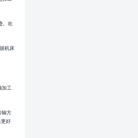
迹。在
根据机床
轴加工
转轴方
供更好