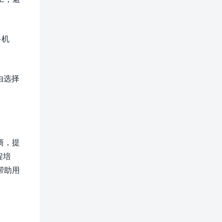
多机
由选择
商，提
程培
帮助用