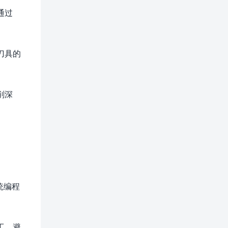
通过
刀具的
。
削深
统编程
工，避