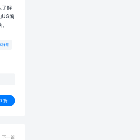
入了解
的UG编
功。
本好用
0
赞
下一篇