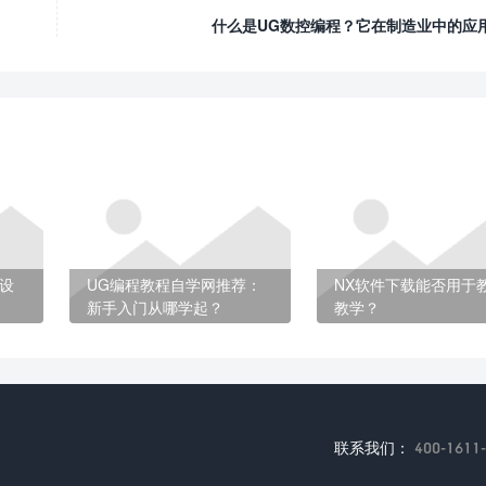
什么是UG数控编程？它在制造业中的应
设
UG编程教程自学网推荐：
NX软件下载能否用于
新手入门从哪学起？
教学？
联系我们：
400-1611