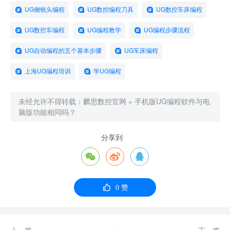
UG侧铣头编程
UG数控编程刀具
UG数控车床编程
UG数控车编程
UG编程教学
UG编程步骤流程
UG自动编程的五个基本步骤
UG车床编程
上海UG编程培训
学UG编程
未经允许不得转载：
麟思数控官网
»
手机版UG编程软件与电
脑版功能相同吗？
分享到




0
赞