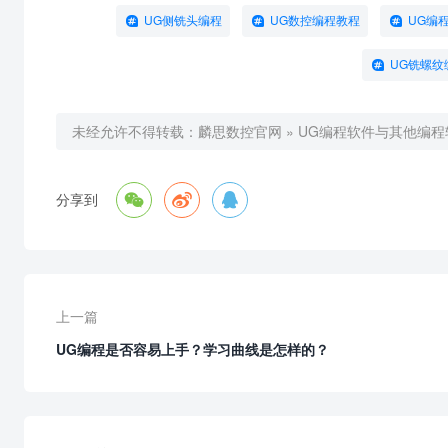
UG侧铣头编程
UG数控编程教程
UG编
UG铣螺纹
未经允许不得转载：
麟思数控官网
»
UG编程软件与其他编



分享到
上一篇
UG编程是否容易上手？学习曲线是怎样的？