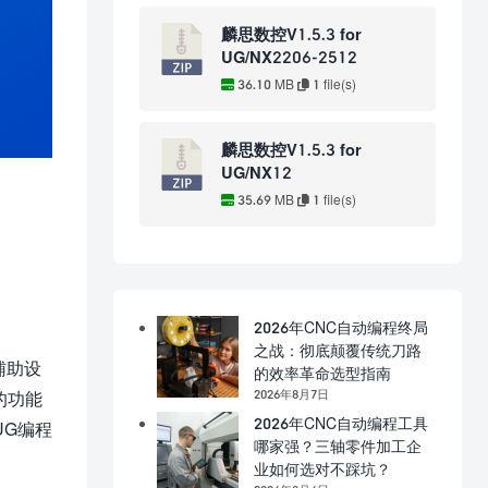
麟思数控V1.5.3 for
UG/NX2206-2512
36.10 MB
1 file(s)
麟思数控V1.5.3 for
UG/NX12
35.69 MB
1 file(s)
2026年CNC自动编程终局
之战：彻底颠覆传统刀路
辅助设
的效率革命选型指南
2026年8月7日
的功能
2026年CNC自动编程工具
UG编程
哪家强？三轴零件加工企
业如何选对不踩坑？