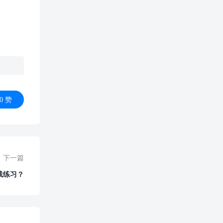
0
赞
下一篇
践练习？