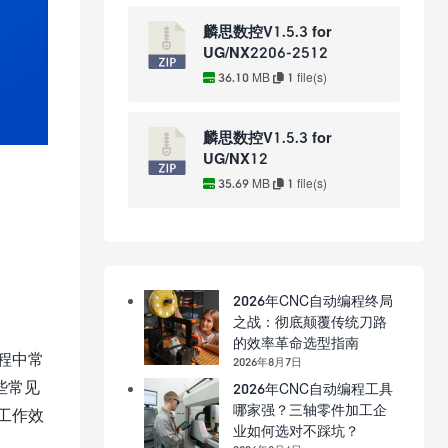
麟思数控V1.5.3 for
UG/NX2206-2512
36.10 MB
1 file(s)
麟思数控V1.5.3 for
UG/NX12
35.69 MB
1 file(s)
2026年CNC自动编程终局
之战：彻底颠覆传统刀路
的效率革命选型指南
程中常
2026年8月7日
些常见
2026年CNC自动编程工具
哪家强？三轴零件加工企
工作效
业如何选对不踩坑？