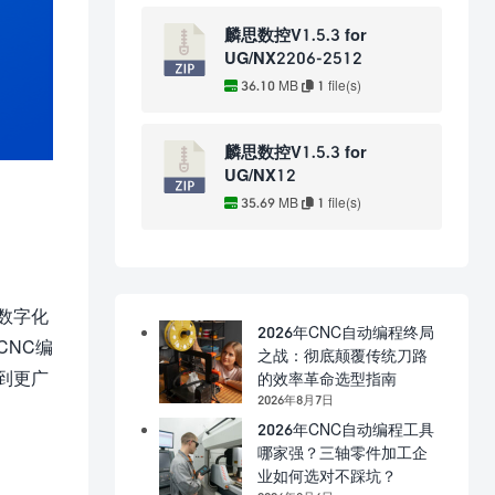
麟思数控V1.5.3 for
UG/NX2206-2512
36.10 MB
1 file(s)
麟思数控V1.5.3 for
UG/NX12
35.69 MB
1 file(s)
数字化
2026年CNC自动编程终局
CNC编
之战：彻底颠覆传统刀路
到更广
的效率革命选型指南
2026年8月7日
2026年CNC自动编程工具
哪家强？三轴零件加工企
业如何选对不踩坑？