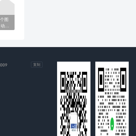
个图
自动编
-009
复制