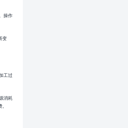
。操作
断变
加工过
源消耗
费。