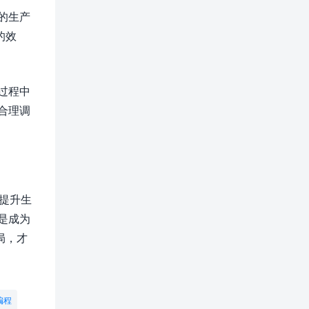
的生产
的效
过程中
合理调
，提升生
是成为
局，才
编程