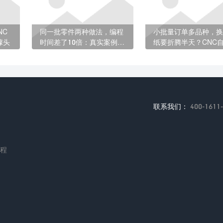
NC
同一批零件两种做法，编程
小批量订单多品种，换
噱头
时间差了10倍：真实案例对
纸要折腾半天？CNC
比
程帮你省时间
联系我们：
400-1611
编程