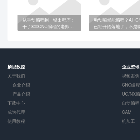
从手动编程到一键出程序：
动动嘴就能编程？AI+C
干了8年CNC编程的老师
已经开始落地了，不是
傅，经历了什么
麟思数控
企业资讯
关于我们
视频案例
企业介绍
CNC编程
产品介绍
UG/NX
下载中心
自动编程
成为代理
CAM
使用教程
机加工