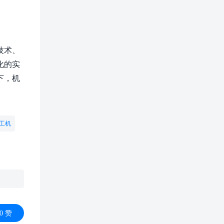
技术、
化的实
下，机
工机
0
赞