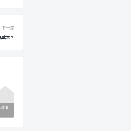
下一篇
低成本？
动加