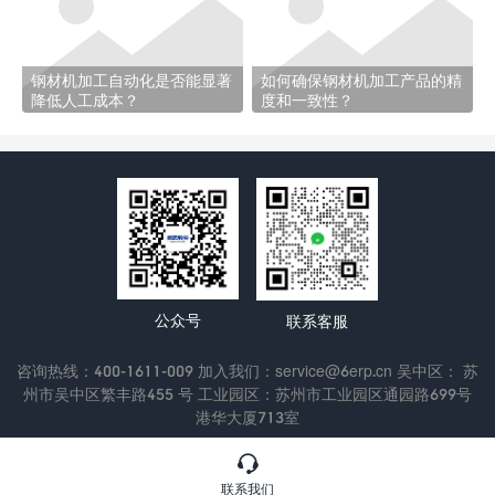
钢材机加工自动化是否能显著
如何确保钢材机加工产品的精
降低人工成本？
度和一致性？
公众号
联系客服
咨询热线：400-1611-009 加入我们：service@6erp.cn 吴中区： 苏
州市吴中区繁丰路455 号 工业园区：苏州市工业园区通园路699号
港华大厦713室
Copyright © 2022 苏州通商软件科技有限公司
苏ICP备13047433

号-3
联系我们