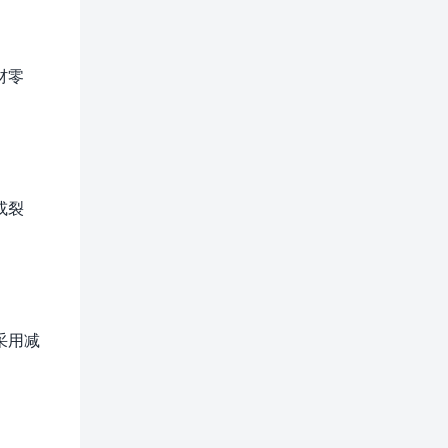
材零
或裂
采用减