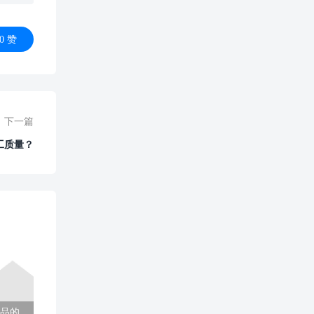
0
赞
下一篇
工质量？
品的