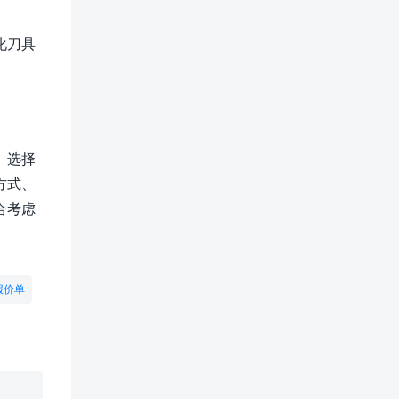
化刀具
、选择
方式、
合考虑
报价单