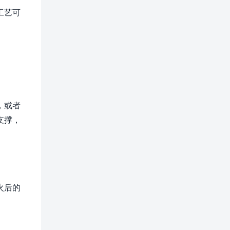
工艺可
，或者
支撑，
火后的