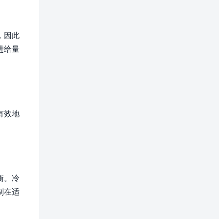
，因此
进给量
有效地
衡。冷
制在适