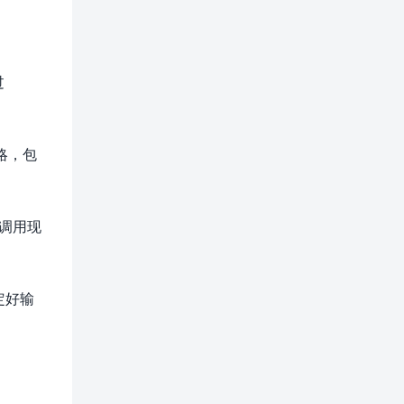
过
略，包
速调用现
定好输