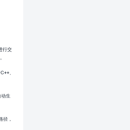
进行交
作。
C++、
自动生
路径，