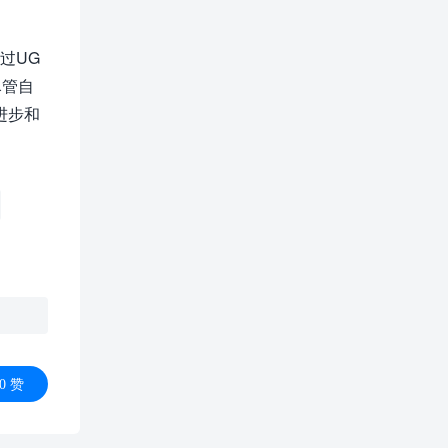
过UG
尽管自
进步和
0
赞