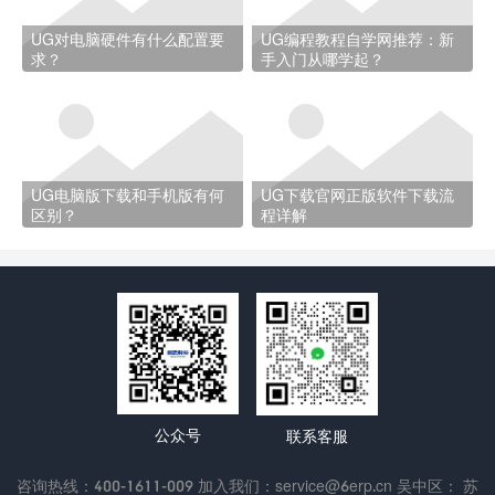
UG对电脑硬件有什么配置要
UG编程教程自学网推荐：新
求？
手入门从哪学起？
UG电脑版下载和手机版有何
UG下载官网正版软件下载流
区别？
程详解
公众号
联系客服
咨询热线：400-1611-009 加入我们：service@6erp.cn 吴中区： 苏