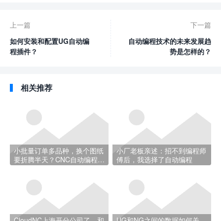
上一篇
下一篇
如何安装和配置UG自动编
自动编程技术的未来发展趋
程插件？
势是怎样的？
相关推荐
小批量订单多品种，换个图纸
小厂老板亲述：招不到编程师
要折腾半天？CNC自动编程帮
傅后，我选择了自动编程
你省时间
CloudNC上海开分公司了，和
UG和NG之间的数据如何关