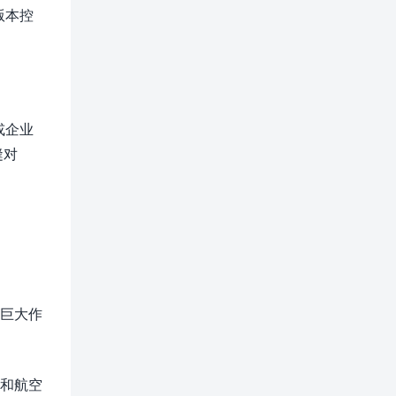
版本控
或企业
缝对
了巨大作
机和航空